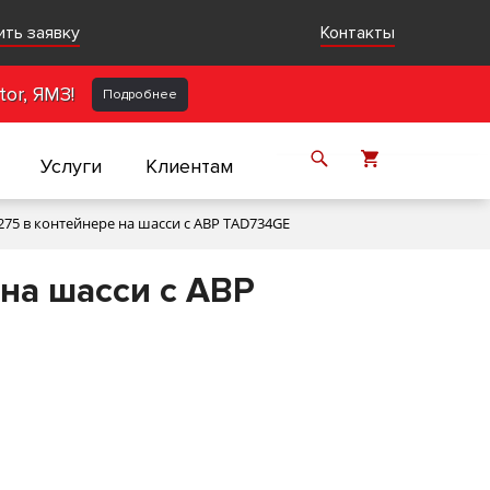
ить заявку
Контакты
or, ЯМЗ!
Подробнее
Услуги
Клиентам
275 в контейнере на шасси с АВР TAD734GE
на шасси с АВР