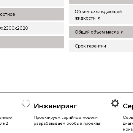
Объем охлаждающей
остное
жидкости, л
0x2300x2620
Общий объем масла, л
Срок гарантии
Инжиниринг
Се
енные
Проектируем серийные модели,
Серв
0 м2
разрабатываем особые проекты
диаг
монт