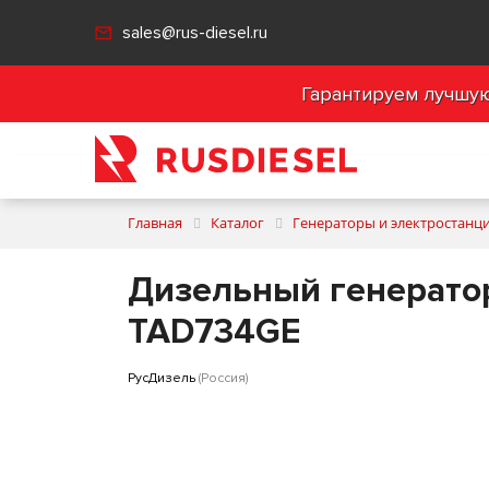
sales@rus-diesel.ru
Гарантируем лучшую 
Главная
Каталог
Генераторы и электростанц
Дизельный генератор
TAD734GE
РусДизель
(Россия)