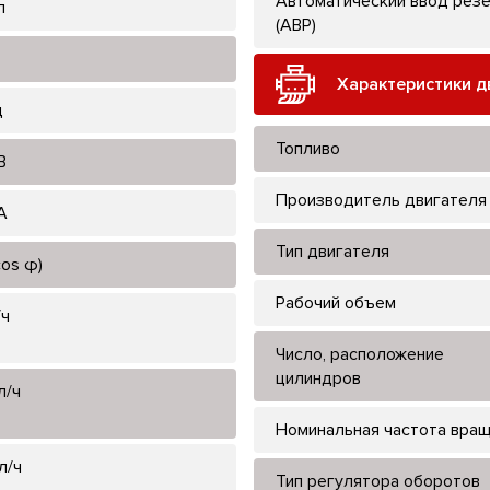
Автоматический ввод рез
л
(АВР)
Характеристики д
ц
Топливо
В
Производитель двигателя
А
Тип двигателя
cos φ)
Рабочий объем
/ч
Число, расположение
цилиндров
л/ч
Номинальная частота вра
л/ч
Тип регулятора оборотов