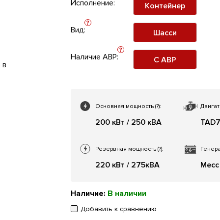
Исполнение:
Контейнер
?
Вид:
Шасси
?
Наличие АВР:
С АВР
Основная мощность
(?)
:
Двигат
200 кВт / 250 кВА
TAD
Резервная мощность
(?)
:
Генера
220 кВт / 275кВА
Mecc 
Наличие:
В наличии
Добавить к сравнению