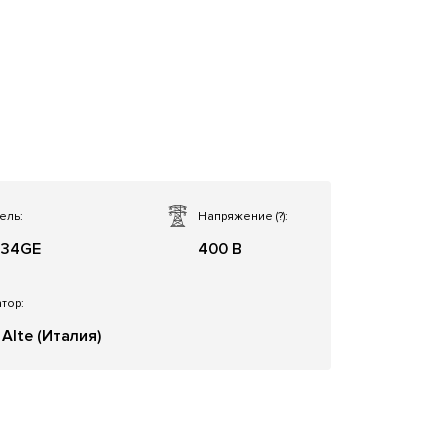
ель:
Напряжение
(?)
:
734GE
400 В
тор:
Alte (Италия)