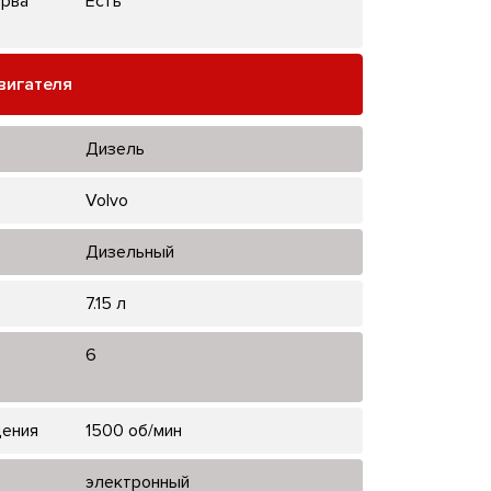
ерва
Есть
вигателя
Дизель
Volvo
Дизельный
7.15 л
6
щения
1500 об/мин
электронный