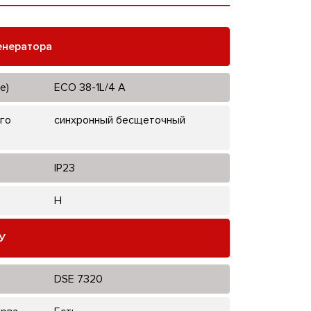
енератора
е)
ECO 38-1L/4 A
го
синхронный бесщеточный
IP23
H
У
DSE 7320