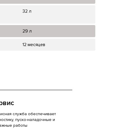
32 л
29 л
12 месяцев
рвис
исная служба обеспечивает
ностику, пуско-наладочные и
ажные работы