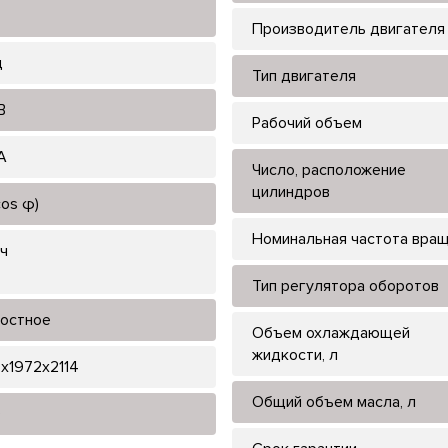
Производитель двигателя
ц
Тип двигателя
В
Рабочий объем
А
Число, расположение
цилиндров
cos φ)
Номинальная частота вра
/ч
Тип регулятора оборотов
остное
Объем охлаждающей
жидкости, л
x1972x2114
Общий объем масла, л
0