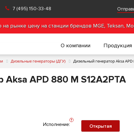
7 (495) 150-33-48
Отправ
на рынке цену на станции брендов MGE, Teksan, Mot
О компании
Продукция
ии
Дизельные генераторы (ДГУ)
Дизельный генератор Aksa APD 
р Aksa APD 880 M S12A2PTA
?
Исполнение:
Открытая