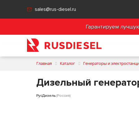
sales@rus-diesel.ru
Гарантируем лучшую 
Главная
Каталог
Генераторы и электростанц
Дизельный генерато
РусДизель
(Россия)