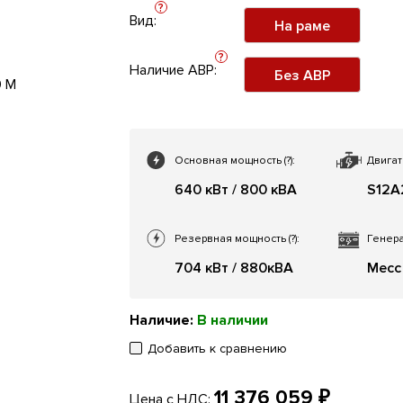
?
Вид:
На раме
?
Наличие АВР:
Без АВР
Основная мощность
(?)
:
Двигат
640 кВт / 800 кВА
S12A
Резервная мощность
(?)
:
Генера
704 кВт / 880кВА
Mecc 
Наличие:
В наличии
Добавить к сравнению
11 376 059 ₽
Цена с НДС: