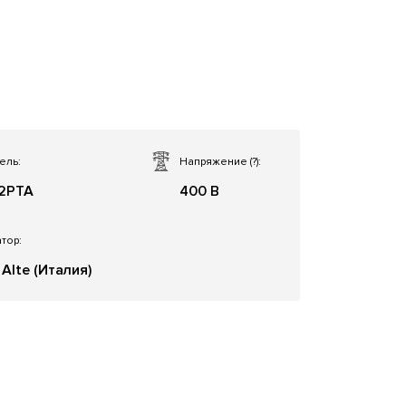
ель:
Напряжение
(?)
:
2PTA
400 В
тор:
Alte (Италия)