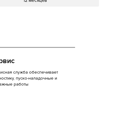
12 месяцев
рвис
исная служба обеспечивает
ностику, пуско-наладочные и
ажные работы