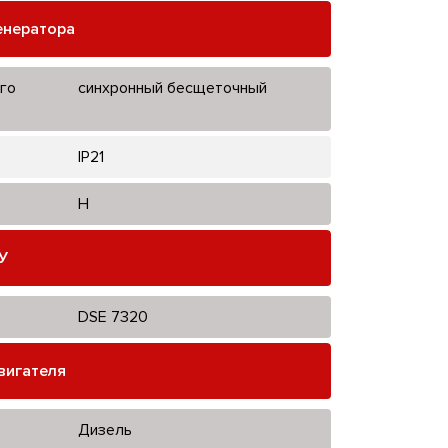
енератора
го
синхронный бесщеточный
IP21
H
У
DSE 7320
вигателя
Дизель