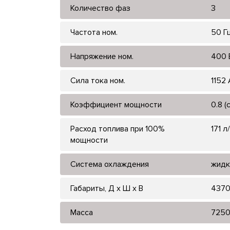
Количество фаз
3
Частота ном.
50 Г
Напряжение ном.
400 
Сила тока ном.
1152 
Коэффициент мощности
0.8 (
Расход топлива при 100%
171 л
мощности
Система охлаждения
жидк
Габариты, Д x Ш x В
4370
Масса
725