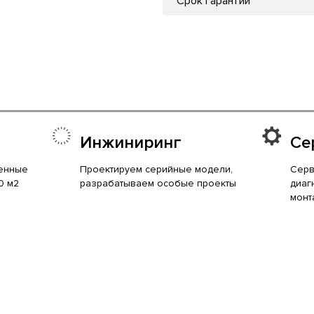
Срок гарантии
Инжиниринг
Се
енные
Проектируем серийные модели,
Серв
0 м2
разрабатываем особые проекты
диаг
монт