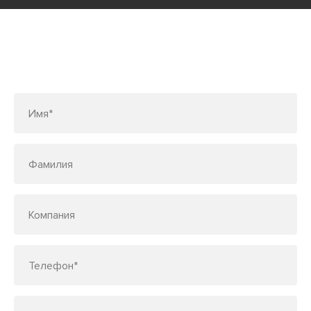
Заполните форму или позвоните
по телефону
7 (495) 150-33-48
Имя*
Фамилия
Компания
Телефон*