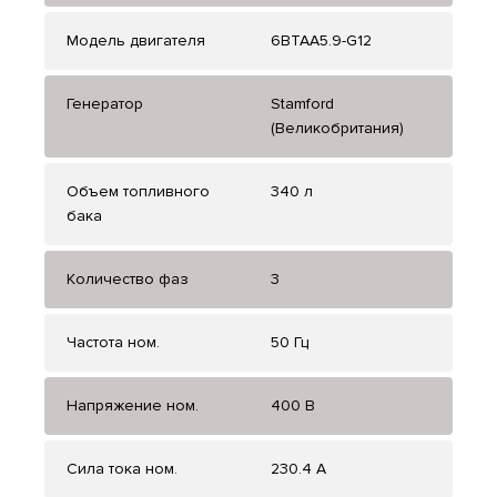
Модель двигателя
6BTAA5.9-G12
Генератор
Stamford
(Великобритания)
Объем топливного
340 л
бака
Количество фаз
3
Частота ном.
50 Гц
Напряжение ном.
400 В
Сила тока ном.
230.4 А