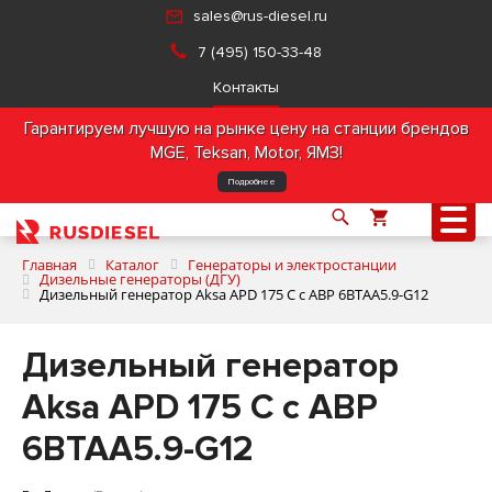
sales@rus-diesel.ru
7 (495) 150-33-48
Контакты
Гарантируем лучшую на рынке цену на станции брендов
MGE, Teksan, Motor, ЯМЗ!
Подробнее
Главная
Каталог
Генераторы и электростанции
Дизельные генераторы (ДГУ)
Дизельный генератор Aksa APD 175 C с АВР 6BTAA5.9-G12
О компании
Дизельный генератор
Продукция
Aksa APD 175 C с АВР
6BTAA5.9-G12
Услуги