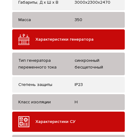
Габариты, Д x Ш x В
3000x2300x2470
Масса
350
Характеристики генератора
Тип генератора
синхронный
переменного тока
бесщеточный
Степень защиты
IP23
Класс изоляции
H
Характеристики СУ