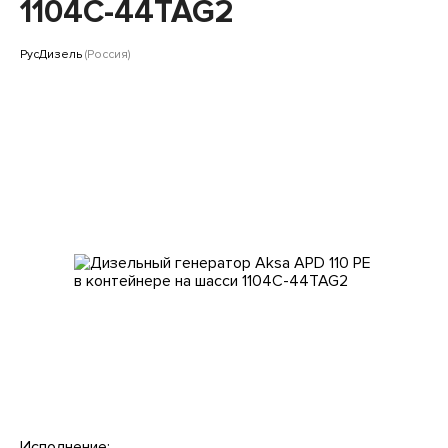
Клиентам
1104C-44TAG2
РусДизель
(Россия)
Исполнение: