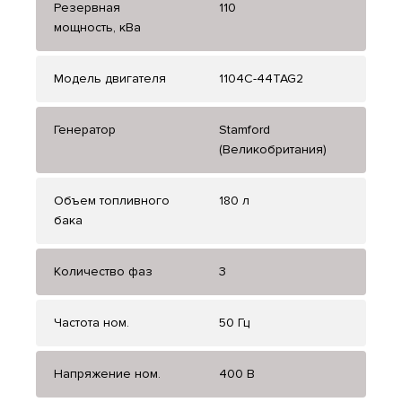
Резервная
110
мощность, кВа
Модель двигателя
1104C-44TAG2
Генератор
Stamford
(Великобритания)
Объем топливного
180 л
бака
Количество фаз
3
Частота ном.
50 Гц
Напряжение ном.
400 В