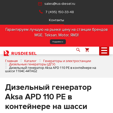
sales@rus-diesel.ru
7 (495) 150-33-48
Контакты
Гарантируем лучшую на рынке цену на станции брендов
MGE, Teksan, Motor, ЯМЗ!
Подробнее
Главная
Каталог
Генераторы и электростанции
Дизельные генераторы (ДГУ)
Дизельный генератор Aksa APD 110 PE в контейнере на
шасси 1104C-44TAG2
О компании
Дизельный генератор
Продукция
Aksa APD 110 PE в
Услуги
контейнере на шасси