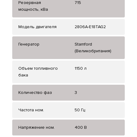
Резервная
715
мощность, кВа
Модель двигателя
2806A-E18TAG2
Генератор
Stamford
(Великобритания)
Объем топливного
1150 л
бака
Количество фаз
3
Частота ном.
50 Гц
Напряжение ном.
400 В