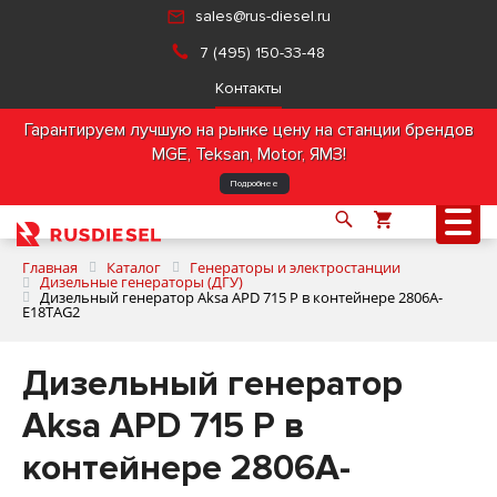
sales@rus-diesel.ru
7 (495) 150-33-48
Контакты
Гарантируем лучшую на рынке цену на станции брендов
MGE, Teksan, Motor, ЯМЗ!
Подробнее
Главная
Каталог
Генераторы и электростанции
Дизельные генераторы (ДГУ)
Дизельный генератор Aksa APD 715 P в контейнере 2806A-
E18TAG2
О компании
Дизельный генератор
Продукция
Aksa APD 715 P в
Услуги
контейнере 2806A-