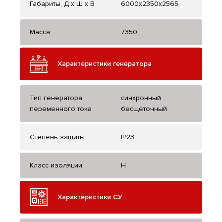
Габариты, Д x Ш x В
6000x2350x2565
Масса
7350
Характеристики генератора
Тип генератора
синхронный
переменного тока
бесщеточный
Степень защиты
IP23
Класс изоляции
H
Характеристики СУ