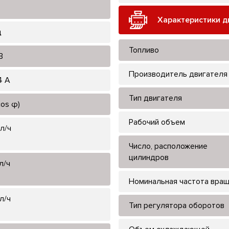
Характеристики д
ц
Топливо
В
Производитель двигателя
4 А
Тип двигателя
cos φ)
Рабочий объем
л/ч
Число, расположение
цилиндров
л/ч
Номинальная частота вра
л/ч
Тип регулятора оборотов