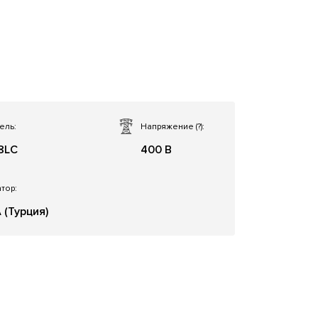
ель:
Напряжение
(?)
:
8LC
400 В
тор:
 (Турция)