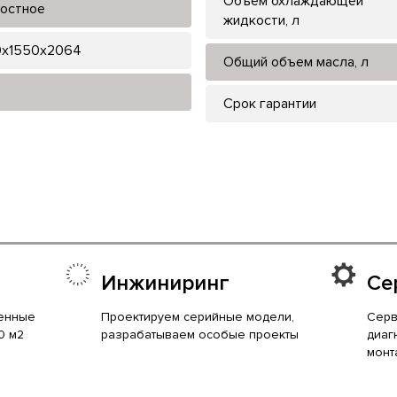
Объем охлаждающей
остное
жидкости, л
x1550x2064
Общий объем масла, л
Срок гарантии
Инжиниринг
Се
енные
Проектируем серийные модели,
Серв
0 м2
разрабатываем особые проекты
диаг
монт