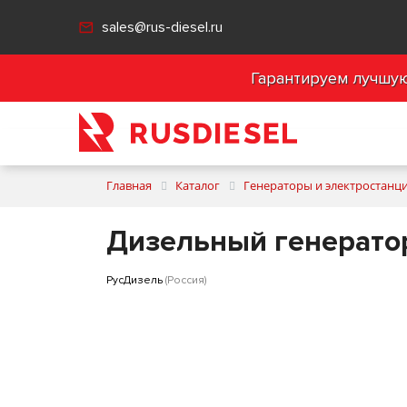
sales@rus-diesel.ru
Гарантируем лучшую 
Главная
Каталог
Генераторы и электростанц
Дизельный генератор
РусДизель
(Россия)