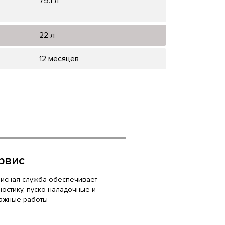
79.1 л
22 л
12 месяцев
рвис
исная служба обеспечивает
ностику, пуско-наладочные и
ажные работы