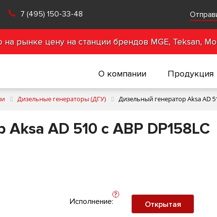
7 (495) 150-33-48
Отправ
на рынке цену на станции брендов MGE, Teksan, Mot
О компании
Продукция
ии
Дизельные генераторы (ДГУ)
Дизельный генератор Aksa AD 5
 Aksa AD 510 с АВР DP158LC
?
Исполнение:
Открытая