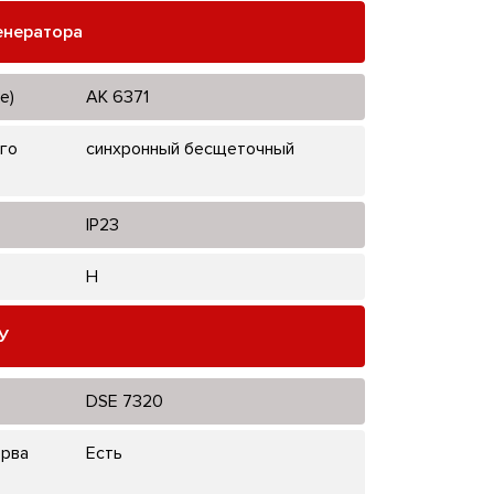
енератора
е)
AK 6371
го
синхронный бесщеточный
IP23
H
У
DSE 7320
ерва
Есть