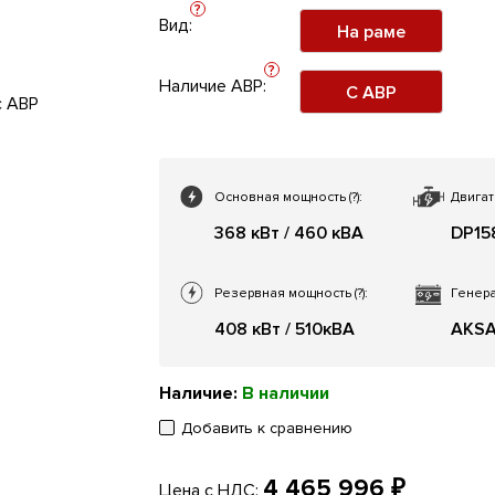
?
Вид:
На раме
?
Наличие АВР:
С АВР
Основная мощность
(?)
:
Двигат
368 кВт / 460 кВА
DP15
Резервная мощность
(?)
:
Генера
408 кВт / 510кВА
AKSA
Наличие:
В наличии
Добавить к сравнению
4 465 996 ₽
Цена с НДС: