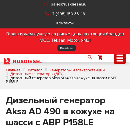
sales@rus-diesel.ru
7 (495) 150-33-48
Контакты
Гарантируем лучшую на рынке цену на станции брендов
MGE, Teksan, Motor, ЯМЗ!
Подробнее
Главная
Каталог
Генераторы и электростанции
Дизельные генераторы (ДГУ)
Дизельный генератор Aksa AD 490 в кожухе на шасси с АВР
P158LE
О компании
Дизельный генератор
Продукция
Aksa AD 490 в кожухе на
Услуги
шасси с АВР P158LE