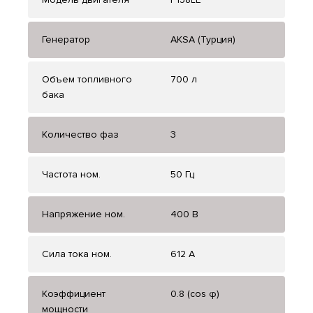
Генератор
AKSA (Турция)
Объем топливного
700 л
бака
Количество фаз
3
Частота ном.
50 Гц
Напряжение ном.
400 В
Сила тока ном.
612 А
Коэффициент
0.8 (cos φ)
мощности