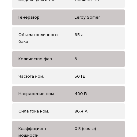
Генератор
Leroy Somer
Объем топливного
95 л
бака
Количество фаз
3
Частота ном.
50 Гц
Напряжение ном.
400 В
Сила тока ном.
86.4 А
Коэффициент
0.8 (cos φ)
мощности