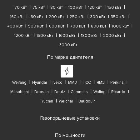
70 кВт
75 кВт
80 кВт
100 кВт
120 кВт
150 кВт
160 кВт
180 кВт
200 кВт
250 кВт
300 кВт
350 кВт
400 кВт
500 кВт
600 кВт
700 кВт
800 кВт
1000 кВт
1200 кВт
1500 кВт
1600 кВт
1800 кВт
2000 кВт
3000 кВт
По марке двигателя
Weifang
Hyundai
Iveco
ММЗ
ТСС
ЯМЗ
Perkins
Mitsubishi
Doosan
Deutz
Cummins
Woling
Ricardo
Yuchai
Weichai
Baudouin
Газопоршневые установки
По мощности