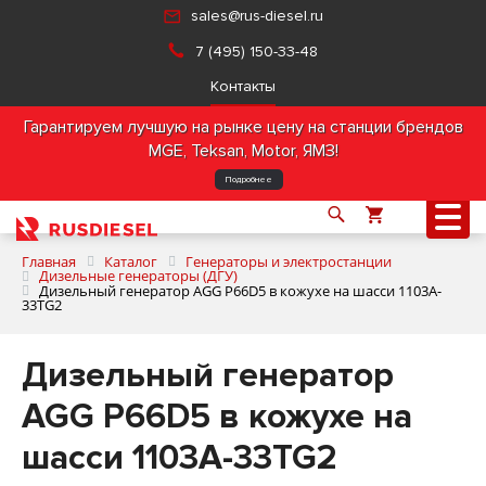
sales@rus-diesel.ru
7 (495) 150-33-48
Контакты
Гарантируем лучшую на рынке цену на станции брендов
MGE, Teksan, Motor, ЯМЗ!
Подробнее
Главная
Каталог
Генераторы и электростанции
Дизельные генераторы (ДГУ)
Дизельный генератор AGG P66D5 в кожухе на шасси 1103A-
33TG2
О компании
Дизельный генератор
Продукция
AGG P66D5 в кожухе на
Услуги
шасси 1103A-33TG2