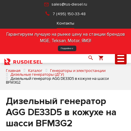
sales@rus-diesel.ru
7 (495) 150-33-48
Контакты
Гарантируем лучшую на рынке цену на станции брендов
MGE, Teksan, Motor, ЯМЗ!
Подробнее
Главная
Каталог
Генераторы и электростанции
Дизельные генераторы (ДГУ)
Дизельный генератор AGG DE33D5 в кожухе на шасси
BFM3G2
О компании
Дизельный генератор
Продукция
AGG DE33D5 в кожухе на
Услуги
шасси BFM3G2