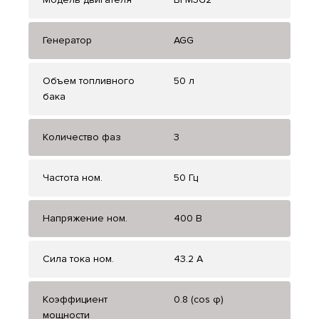
Генератор
AGG
Объем топливного
50 л
бака
Количество фаз
3
Частота ном.
50 Гц
Напряжение ном.
400 В
Сила тока ном.
43.2 А
Коэффициент
0.8 (cos φ)
мощности