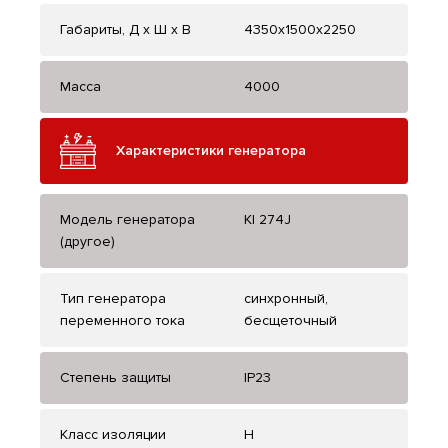
Габариты, Д x Ш x В
4350x1500x2250
Масса
4000
Характеристики генератора
Модель генератора
KI 274J
(другое)
Тип генератора
синхронный,
переменного тока
бесщеточный
Степень защиты
IP23
Класс изоляции
H