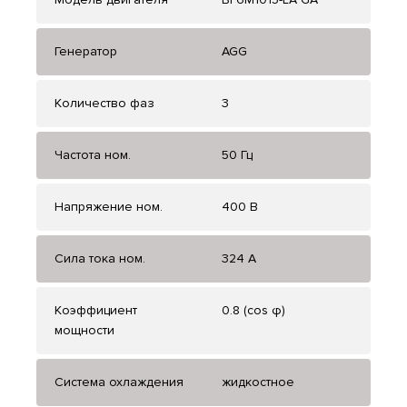
Генератор
AGG
Количество фаз
3
Частота ном.
50 Гц
Напряжение ном.
400 В
Сила тока ном.
324 А
Коэффициент
0.8 (cos φ)
мощности
Система охлаждения
жидкостное