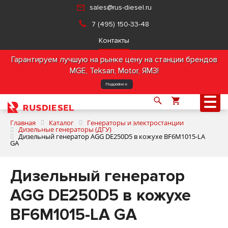
sales@rus-diesel.ru
7 (495) 150-33-48
Контакты
Гарантируем лучшую на рынке цену на станции брендов
MGE, Teksan, Motor, ЯМЗ!
Подробнее
Главная
Каталог
Генераторы и электростанции
Дизельные генераторы (ДГУ)
Дизельный генератор AGG DE250D5 в кожухе BF6M1015-LA
GA
О компании
Дизельный генератор
Продукция
AGG DE250D5 в кожухе
Услуги
BF6M1015-LA GA