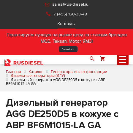
sales@rus-diesel.ru
7 (495) 150-33-48
Контакты
Гарантируем лучшую на рынке цену на станции брендов
MGE, Teksan, Motor, ЯМЗ!
Подробнее
Главная
Каталог
Генераторы и электростанции
Дизельные генераторы (ДГУ)
Дизельный генератор AGG DE250D5 в кожухе с АВР
BF6M1015-LA GA
О компании
Дизельный генератор
Продукция
AGG DE250D5 в кожухе с
Услуги
АВР BF6M1015-LA GA