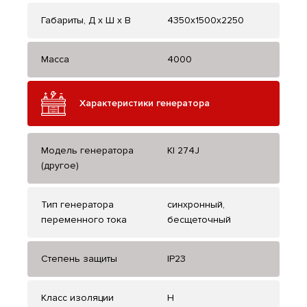
Габариты, Д x Ш x В
4350x1500x2250
Масса
4000
Характеристики генератора
Модель генератора
KI 274J
(другое)
Тип генератора
синхронный,
переменного тока
бесщеточный
Степень защиты
IP23
Класс изоляции
H