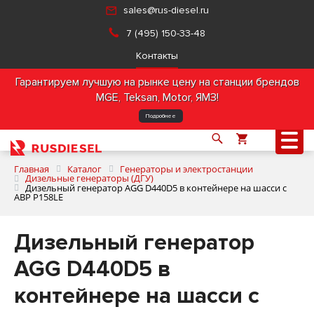
sales@rus-diesel.ru
7 (495) 150-33-48
Контакты
Гарантируем лучшую на рынке цену на станции брендов
MGE, Teksan, Motor, ЯМЗ!
Подробнее
Главная
Каталог
Генераторы и электростанции
Дизельные генераторы (ДГУ)
Дизельный генератор AGG D440D5 в контейнере на шасси с
АВР P158LE
О компании
Дизельный генератор
Продукция
AGG D440D5 в
Услуги
контейнере на шасси с