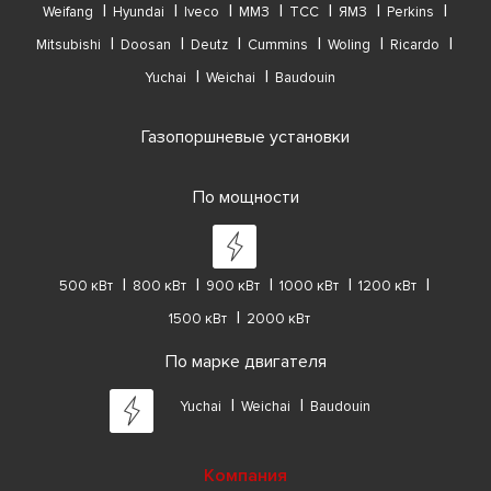
Weifang
Hyundai
Iveco
ММЗ
ТСС
ЯМЗ
Perkins
Mitsubishi
Doosan
Deutz
Cummins
Woling
Ricardo
Yuchai
Weichai
Baudouin
Газопоршневые установки
По мощности
500 кВт
800 кВт
900 кВт
1000 кВт
1200 кВт
1500 кВт
2000 кВт
По марке двигателя
Yuchai
Weichai
Baudouin
Компания