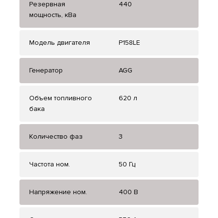
Резервная
440
мощность, кВа
Модель двигателя
P158LE
Генератор
AGG
Объем топливного
620 л
бака
Количество фаз
3
Частота ном.
50 Гц
Напряжение ном.
400 В