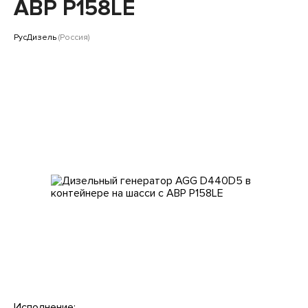
Клиентам
АВР P158LE
РусДизель
(Россия)
Исполнение: