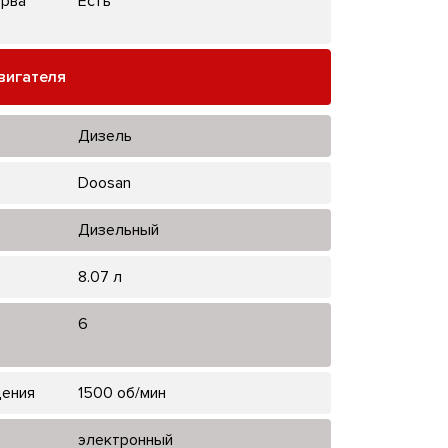
ерва
Есть
вигателя
Дизель
Doosan
Дизельный
8.07 л
6
щения
1500 об/мин
электронный