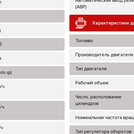
Автоматический ввод рез
л
(АВР)
Характеристики д
ц
Топливо
В
Производитель двигателя
А
Тип двигателя
cos φ)
Рабочий объем
л/ч
Число, расположение
цилиндров
л/ч
Номинальная частота вра
/ч
Тип регулятора оборотов