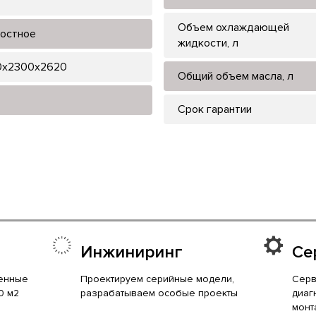
Объем охлаждающей
остное
жидкости, л
0x2300x2620
Общий объем масла, л
Срок гарантии
Инжиниринг
Се
енные
Проектируем серийные модели,
Серв
0 м2
разрабатываем особые проекты
диаг
монт