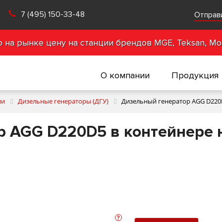
7 (495) 150-33-48
Отправ
на рынке цену на станции брендов MGE, Teksan, Mot
О компании
Продукция
ии
Дизельные генераторы (ДГУ)
Дизельный генератор AGG D220D
 AGG D220D5 в контейнере н
?