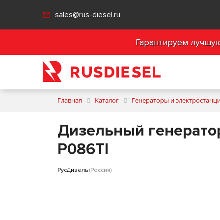
sales@rus-diesel.ru
Гарантируем лучшую 
Главная
Каталог
Генераторы и электростанц
Дизельный генератор
P086TI
РусДизель
(Россия)