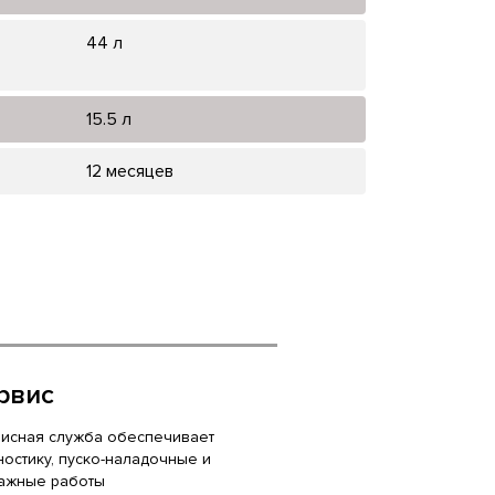
44 л
15.5 л
12 месяцев
рвис
исная служба обеспечивает
ностику, пуско-наладочные и
ажные работы