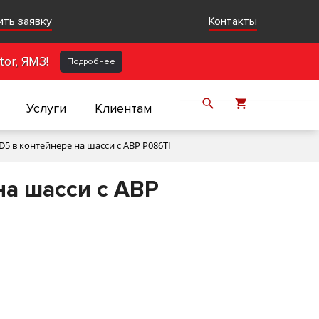
ить заявку
Контакты
or, ЯМЗ!
Подробнее
Услуги
Клиентам
5 в контейнере на шасси с АВР P086TI
а шасси с АВР