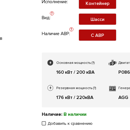
Исполнение:
Контейнер
?
Вид:
Шасси
?
Наличие АВР:
С АВР
Основная мощность
(?)
:
Двигат
160 кВт / 200 кВА
P086
Резервная мощность
(?)
:
Генера
176 кВт / 220кВА
AGG
Наличие:
В наличии
Добавить к сравнению