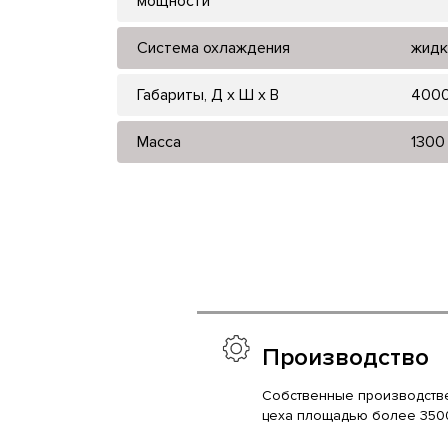
мощности
Система охлаждения
жидк
Габариты, Д x Ш x В
400
Масса
1300
Производство
Собственные производств
цеха площадью более 350