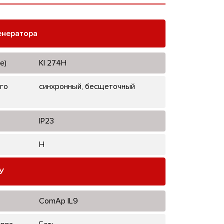
енератора
е)
KI 274H
го
синхронный, бесщеточный
IP23
H
У
ComAp IL9