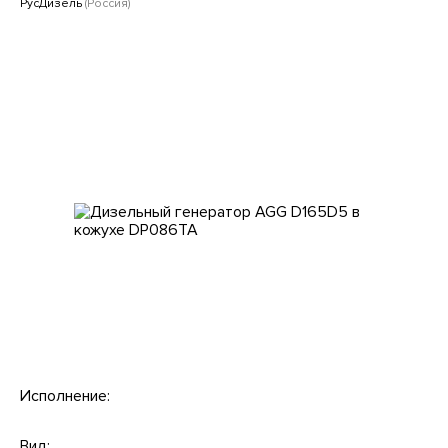
Клиентам
РусДизель
(Россия)
Исполнение:
Вид: