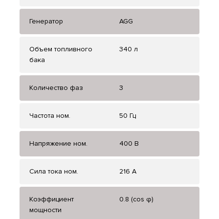
Генератор
AGG
Объем топливного
340 л
бака
Количество фаз
3
Частота ном.
50 Гц
Напряжение ном.
400 В
Сила тока ном.
216 А
Коэффициент
0.8 (cos φ)
мощности