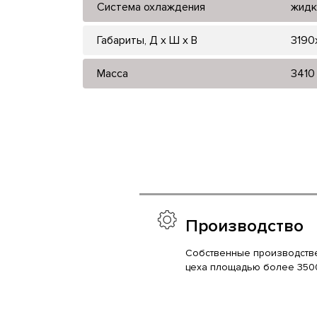
Система охлаждения
жидк
Габариты, Д x Ш x В
3190
Масса
3410
Производство
Собственные производств
цеха площадью более 350