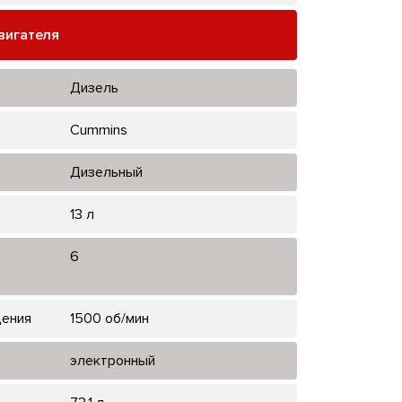
вигателя
Дизель
Cummins
Дизельный
13 л
6
щения
1500 об/мин
электронный