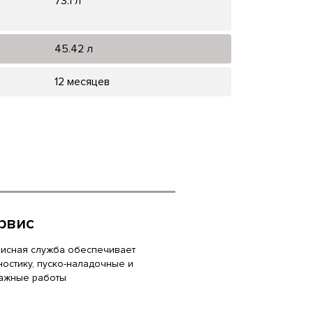
73.1 л
45.42 л
12 месяцев
рвис
исная служба обеспечивает
ностику, пуско-наладочные и
ажные работы