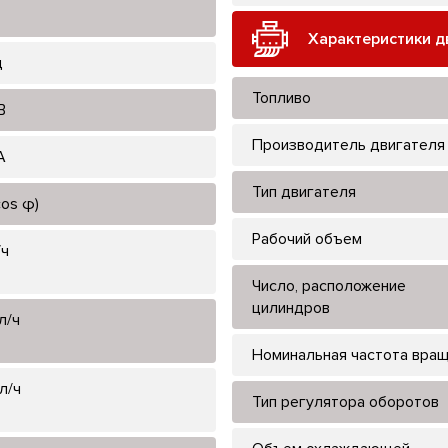
Характеристики д
ц
Топливо
В
Производитель двигателя
А
Тип двигателя
cos φ)
Рабочий объем
/ч
Число, расположение
цилиндров
л/ч
Номинальная частота вра
л/ч
Тип регулятора оборотов