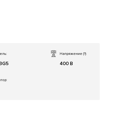
ель:
Напряжение
(?)
:
3G5
400 В
тор: