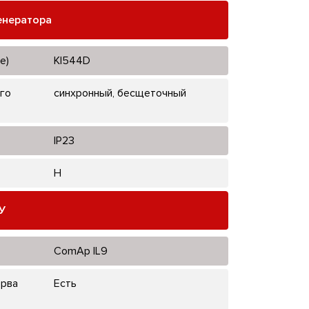
енератора
е)
KI544D
го
синхронный, бесщеточный
IP23
H
У
ComAp IL9
ерва
Есть