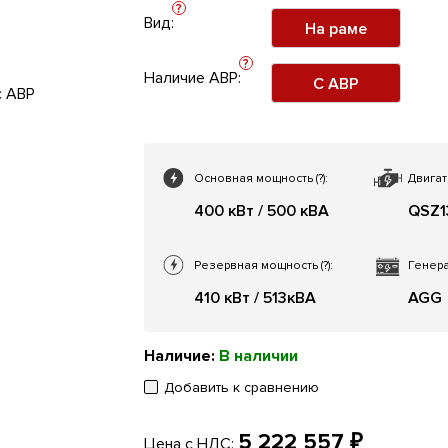
?
Вид:
На раме
?
Наличие АВР:
С АВР
Основная мощность
(?)
:
Двигат
400 кВт / 500 кВА
QSZ1
Резервная мощность
(?)
:
Генера
410 кВт / 513кВА
AGG
Наличие:
В наличии
Добавить к сравнению
5 222 557 ₽
Цена с НДС: