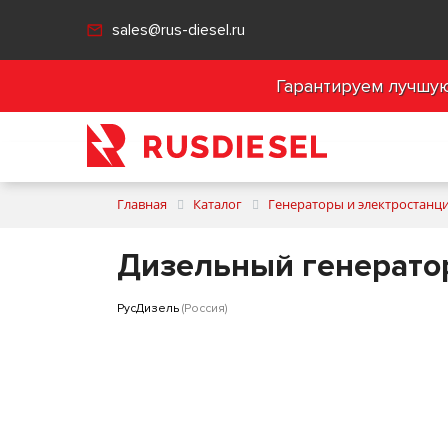
sales@rus-diesel.ru
Гарантируем лучшую 
Главная
Каталог
Генераторы и электростанц
Дизельный генерато
РусДизель
(Россия)