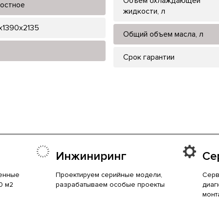
Объем охлаждающей
остное
жидкости, л
x1390x2135
Общий объем масла, л
Срок гарантии
Инжиниринг
Се
енные
Проектируем серийные модели,
Серв
0 м2
разрабатываем особые проекты
диаг
монт