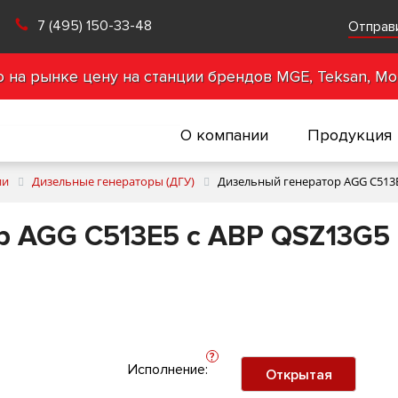
7 (495) 150-33-48
Отправ
на рынке цену на станции брендов MGE, Teksan, Mot
О компании
Продукция
ии
Дизельные генераторы (ДГУ)
Дизельный генератор AGG C513E
р AGG C513E5 с АВР QSZ13G5
?
Исполнение:
Открытая