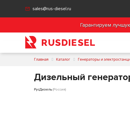
sales@rus-diesel.ru
Гарантируем лучшую 
Главная
Каталог
Генераторы и электростанц
Дизельный генератор
РусДизель
(Россия)