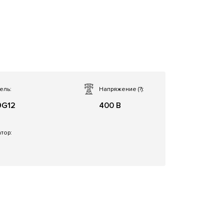
ель:
Напряжение
(?)
:
9G12
400 В
тор: