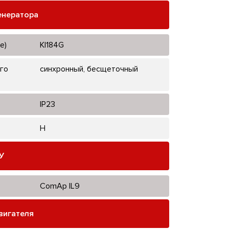
енератора
е)
KI184G
го
синхронный, бесщеточный
IP23
H
У
ComAp IL9
вигателя