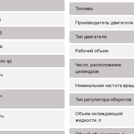
Топливо
ц
Производитель двигателя
В
Тип двигателя
 А
Рабочий объем
cos φ)
Число, расположение
цилиндров
/ч
Номинальная частота вра
ч
Тип регулятора оборотов
Объем охлаждающей
/ч
жидкости, л