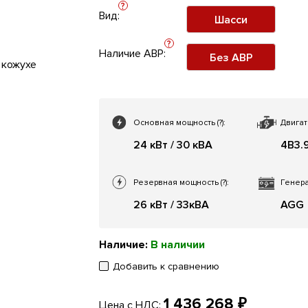
?
Вид:
Шасси
?
Наличие АВР:
Без АВР
Основная мощность
(?)
:
Двигат
24 кВт / 30 кВА
4B3.
Резервная мощность
(?)
:
Генера
26 кВт / 33кВА
AGG
Наличие:
В наличии
Добавить к сравнению
1 436 268 ₽
Цена с НДС: