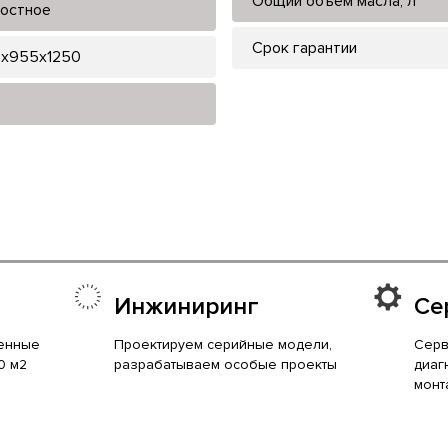
Общий объем масла, л
остное
Срок гарантии
x955x1250
Инжиниринг
Се
енные
Проектируем серийные модели,
Серв
0 м2
разрабатываем особые проекты
диаг
монт