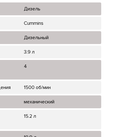
Дизель
Cummins
Дизельный
3.9 л
4
щения
1500 об/мин
механический
15.2 л