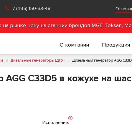
7 (495) 150-33-48
Отправ
на рынке цену на станции брендов MGE, Teksan, Mot
О компании
Продукция
ии
Дизельные генераторы (ДГУ)
Дизельный генератор AGG C33D5
 AGG C33D5 в кожухе на шас
?
Исполнение: