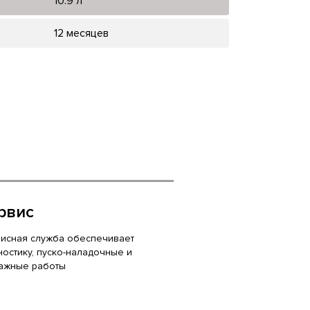
10.9 л
12 месяцев
рвис
исная служба обеспечивает
ностику, пуско-наладочные и
ажные работы