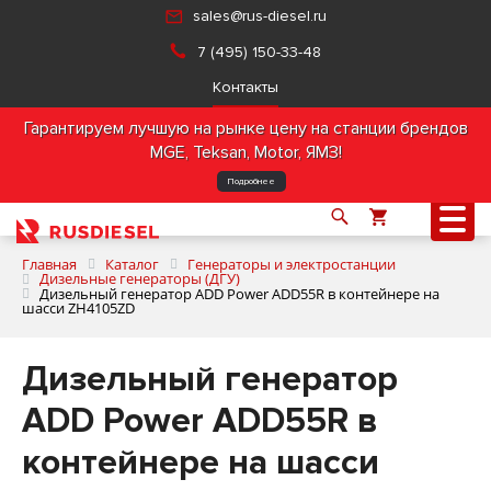
sales@rus-diesel.ru
7 (495) 150-33-48
Контакты
Гарантируем лучшую на рынке цену на станции брендов
MGE, Teksan, Motor, ЯМЗ!
Подробнее
Главная
Каталог
Генераторы и электростанции
Дизельные генераторы (ДГУ)
Дизельный генератор ADD Power ADD55R в контейнере на
шасси ZH4105ZD
О компании
Дизельный генератор
Продукция
ADD Power ADD55R в
Услуги
контейнере на шасси