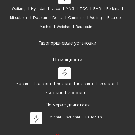
Weifang
Hyundai
Iveco
ММЗ
ТСС
ЯМЗ
Perkins
Mitsubishi
Doosan
Deutz
Cummins
Woling
Ricardo
Yuchai
Weichai
Baudouin
Газопоршневые установки
По мощности
500 кВт
800 кВт
900 кВт
1000 кВт
1200 кВт
1500 кВт
2000 кВт
По марке двигателя
Yuchai
Weichai
Baudouin