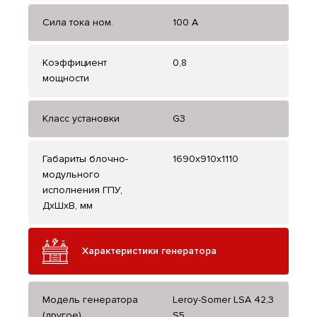
Сила тока ном.
100 А
Коэффициент
0,8
мощности
Класс установки
G3
Габариты блочно-
1690х910х1110
модульного
исполнения ГПУ,
ДхШхВ, мм
Характеристики генератора
Модель генератора
Leroy-Somer LSA 42,3
(другое)
S5