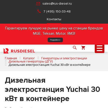
sales@rus-diesel.ru
7 (495) 150-33-48
Контакты
Гарантируем лучшую на рынке цену на станции брендов
MGE, Teksan, Motor, ЯМЗ!
Подробнее
Главная
Каталог
Генераторы и электростанции
Дизельные генераторы (ДГУ)
Дизельная электростанция Yuchai 30 кВт в контейнере
О компании
Дизельная
Продукция
электростанция Yuchai 30
кВт в контейнере
Услуги