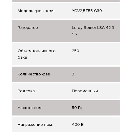
Модель двигателя
YCV2,5T55-G30
Генератор
Leroy-Somer LSA 42,3
S5
Объем топливного
250
бака
Количество фаз
3
Род тока
Переменный
Частота ном.
50 Гц
Напряжение ном.
400 В