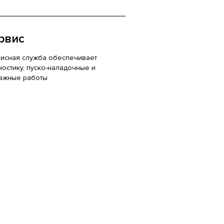
рвис
исная служба обеспечивает
ностику, пуско-наладочные и
ажные работы