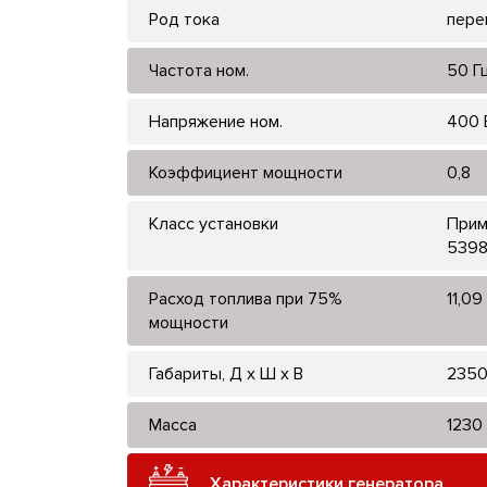
Род тока
пере
Частота ном.
50 Г
Напряжение ном.
400 
Коэффициент мощности
0,8
Класс установки
Прим
5398
Расход топлива при 75%
11,09
мощности
Габариты, Д x Ш x В
2350
Масса
1230
Характеристики генератора