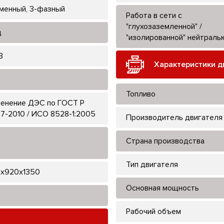
менный, 3-фазный
Работа в сети с
"глухозаземленной" /
ц
"изолированной" нейтраль
В
Характеристики д
Топливо
енение ДЭС по ГОСТ Р
7-2010 / ИСО 8528-1:2005
Производитель двигателя
Страна производства
Тип двигателя
x920x1350
Основная мощность
Рабочий объем