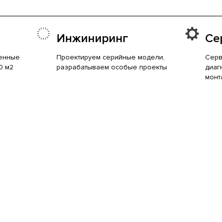
Инжиниринг
Се
енные
Проектируем серийные модели,
Серв
0 м2
разрабатываем особые проекты
диаг
монт