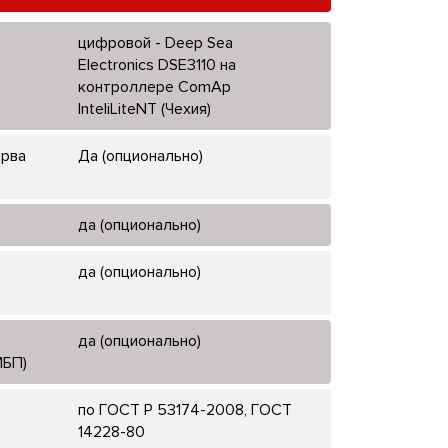
цифровой - Deep Sea
Electronics DSE3110 на
контроллере ComAp
InteliLiteNT (Чехия)
ерва
Да (опционально)
да (опционально)
да (опционально)
да (опционально)
ИБП)
по ГОСТ Р 53174-2008, ГОСТ
14228-80