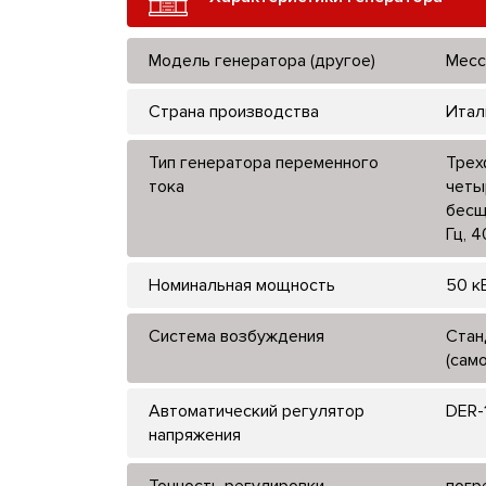
Модель генератора (другое)
Mecc
Страна производства
Итал
Тип генератора переменного
Трех
тока
четы
бесщ
Гц, 
Номинальная мощность
50 к
Система возбуждения
Стан
(сам
Автоматический регулятор
DER-
напряжения
Точность регулировки
погр