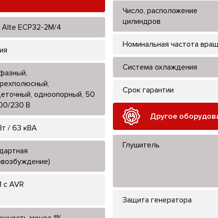
Число, расположение
цилиндров
 Alte ЕСР32-2M/4
Номинальная частота вра
ия
Система охлаждения
фазный,
рехполюсный,
Срок гарантии
еточный, одноопорный, 50
400/230 В
Другое оборудов
Вт / 63 кВА
Глушитель
дартная
овозбуждение)
1 с AVR
Защита генератора
ешность менее 1%