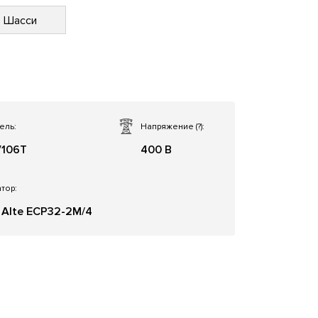
Шасси
ель:
Напряжение
(?)
:
106T
400 В
тор:
 Alte ЕСР32-2M/4