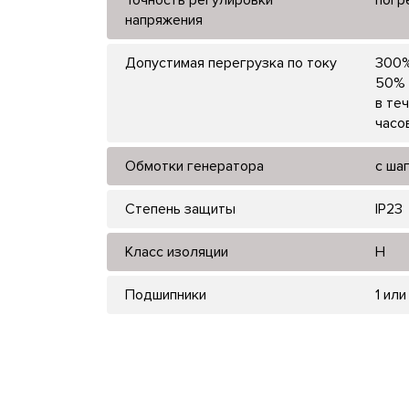
напряжения
Допустимая перегрузка по току
300%
50% 
в те
часо
Обмотки генератора
с ша
Степень защиты
IP23
Класс изоляции
H
Подшипники
1 или