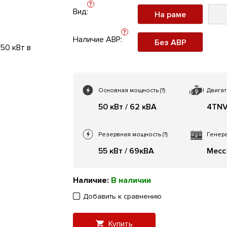
?
Вид:
На раме
?
Наличие АВР:
Без АВР
Основная мощность
(?)
:
Двигат
50 кВт / 62 кВА
4TNV
Резервная мощность
(?)
:
Генера
55 кВт / 69кВА
Mecc
Наличие:
В наличии
Добавить к сравнению
Купить