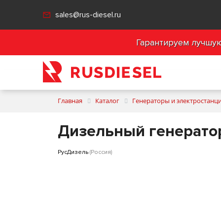
sales@rus-diesel.ru
Гарантируем лучшую 
Главная
Каталог
Генераторы и электростанц
Дизельный генератор
РусДизель
(Россия)