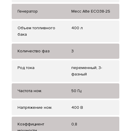
Генератор
Mecc Alte ECO38-2S
Объем топливного
400 л
бака
Количество фаз
3
Род тока
переменный, 3-
фазный
Частота ном.
50 Гц
Напряжение ном.
400 В
Коэффициент
0,8
мощности