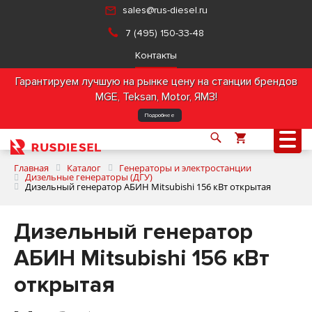
sales@rus-diesel.ru
7 (495) 150-33-48
Контакты
Гарантируем лучшую на рынке цену на станции брендов
MGE, Teksan, Motor, ЯМЗ!
Подробнее
Главная
Каталог
Генераторы и электростанции
Дизельные генераторы (ДГУ)
Дизельный генератор АБИН Mitsubishi 156 кВт открытая
О компании
Дизельный генератор
Продукция
АБИН Mitsubishi 156 кВт
открытая
Услуги