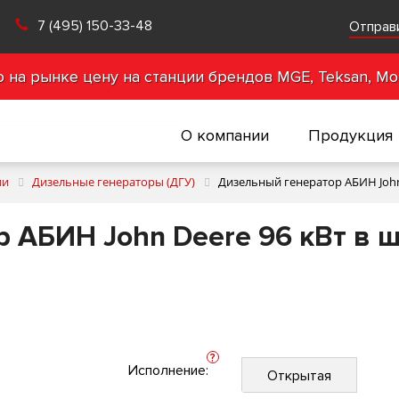
7 (495) 150-33-48
Отправ
на рынке цену на станции брендов MGE, Teksan, Mot
О компании
Продукция
ии
Дизельные генераторы (ДГУ)
Дизельный генератор АБИН Joh
 АБИН John Deere 96 кВт в 
?
Исполнение:
Открытая