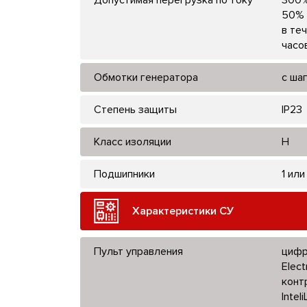
50% 
в те
часо
Обмотки генератора
с ша
Степень защиты
IP23
Класс изоляции
H
Подшипники
1 или
Характеристики СУ
Пульт управления
цифр
Elect
конт
Intel