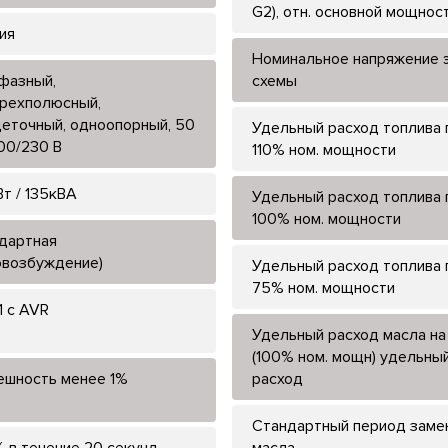
G2), отн. основной мощнос
ия
Номинальное напряжение э
фазный,
схемы
рехполюсный,
еточный, одноопорный, 50
Удельный расход топлива 
400/230 В
110% ном. мощности
Вт / 135кВА
Удельный расход топлива 
100% ном. мощности
дартная
овозбуждение)
Удельный расход топлива 
75% ном. мощности
1 с AVR
Удельный расход масла на
(100% ном. мощн) удельны
ешность менее 1%
расход
Стандартный период заме
 в течение 20 секунд,
масла