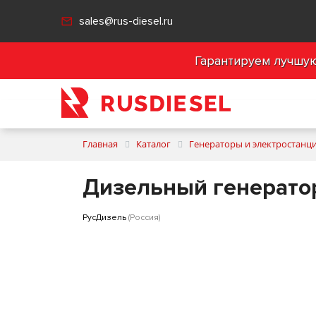
sales@rus-diesel.ru
Гарантируем лучшую 
Главная
Каталог
Генераторы и электростанц
Дизельный генератор
РусДизель
(Россия)