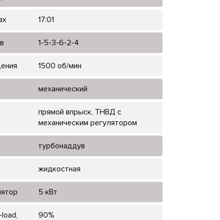
ах
17:01
в
1-5-3-6-2-4
щения
1500 об/мин
механический
прямой впрыск, ТНВД с
механическим регулятором
турбонаддув
жидкостная
лятор
5 кВт
load,
90%