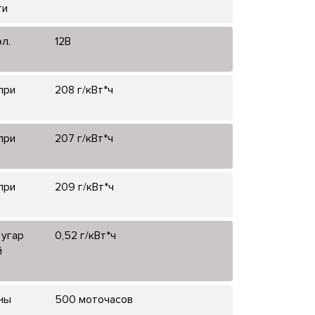
ти
л.
12В
при
208 г/кВт*ч
при
207 г/кВт*ч
при
209 г/кВт*ч
 угар
0,52 г/кВт*ч
й
ны
500 моточасов