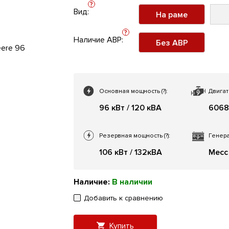
?
Вид:
На раме
?
Наличие АВР:
Без АВР
Основная мощность
(?)
:
Двигат
96 кВт / 120 кВА
6068
Резервная мощность
(?)
:
Генера
106 кВт / 132кВА
Mecc
Наличие:
В наличии
Добавить к сравнению
Купить