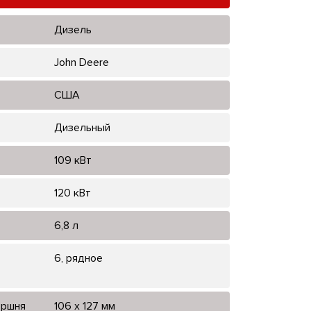
Дизель
John Deere
США
Дизельный
109 кВт
120 кВт
6,8 л
6, рядное
оршня
106 x 127 мм