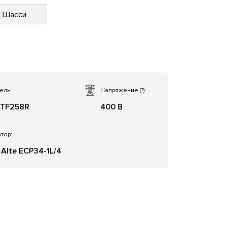
Шасси
ель:
Напряжение
(?)
:
TF258R
400 В
тор:
 Alte ECP34-1L/4