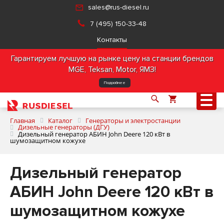
sales@rus-diesel.ru
7 (495) 150-33-48
Контакты
Гарантируем лучшую на рынке цену на станции брендов
MGE, Teksan, Motor, ЯМЗ!
Подробнее
Главная
Каталог
Генераторы и электростанции
Дизельные генераторы (ДГУ)
Дизельный генератор АБИН John Deere 120 кВт в
шумозащитном кожухе
О компании
Дизельный генератор
Продукция
АБИН John Deere 120 кВт в
Услуги
шумозащитном кожухе