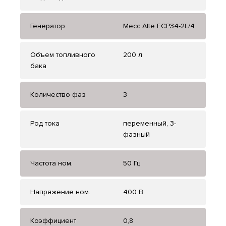
Генератор
Mecc Alte ЕСР34-2L/4
Объем топливного
200 л
бака
Количество фаз
3
Род тока
переменный, 3-
фазный
Частота ном.
50 Гц
Напряжение ном.
400 В
Коэффициент
0,8