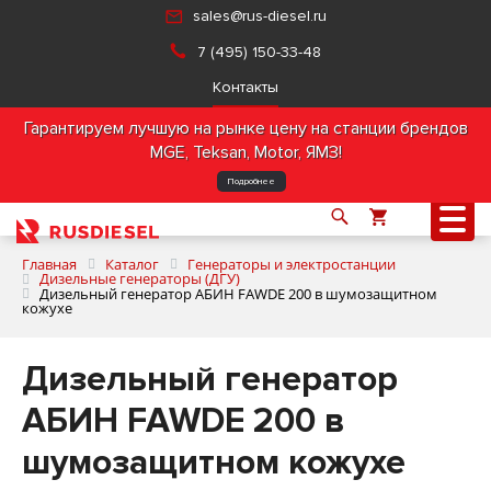
sales@rus-diesel.ru
7 (495) 150-33-48
Контакты
Гарантируем лучшую на рынке цену на станции брендов
MGE, Teksan, Motor, ЯМЗ!
Подробнее
Главная
Каталог
Генераторы и электростанции
Дизельные генераторы (ДГУ)
Дизельный генератор АБИН FAWDE 200 в шумозащитном
кожухе
О компании
Дизельный генератор
Продукция
АБИН FAWDE 200 в
Услуги
шумозащитном кожухе