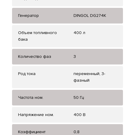
Генератор
DINGOL DG274K
Объем топливного
400 л
бака
Количество фаз
3
Род тока
переменный, 3-
фазный
Частота ном.
50 Гц
Напряжение ном.
400 В
Коэффициент
0,8