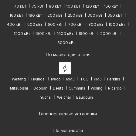
70 кВт
75 кВт
80 кВт
100 кВт
120 кВт
150 кВт
160 кВт
180 кВт
200 кВт
250 кВт
300 кВт
350 кВт
400 кВт
500 кВт
600 кВт
700 кВт
800 кВт
1000 кВт
1200 кВт
1500 кВт
1600 кВт
1800 кВт
2000 кВт
3000 кВт
По марке двигателя
Weifang
Hyundai
Iveco
ММЗ
ТСС
ЯМЗ
Perkins
Mitsubishi
Doosan
Deutz
Cummins
Woling
Ricardo
Yuchai
Weichai
Baudouin
Газопоршневые установки
По мощности