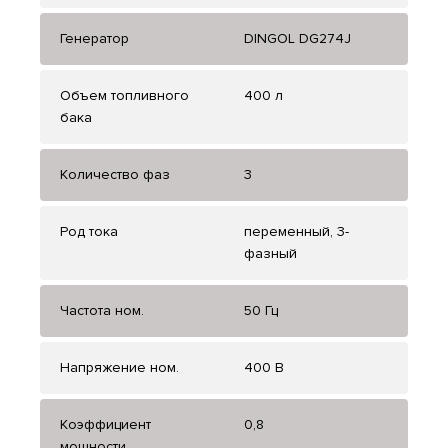
Генератор
DINGOL DG274J
Объем топливного
400 л
бака
Количество фаз
3
Род тока
переменный, 3-
фазный
Частота ном.
50 Гц
Напряжение ном.
400 В
Коэффициент
0,8
мощности