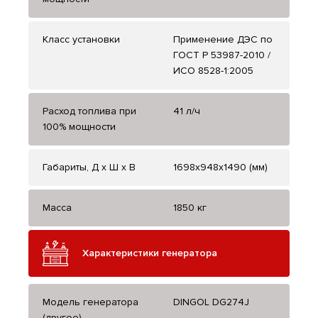
Класс установки
Применение ДЭС по
ГОСТ Р 53987-2010 /
ИСО 8528-1:2005
Расход топлива при
41 л/ч
100% мощности
Габариты, Д x Ш x В
1698х948х1490 (мм)
Масса
1850 кг
Характеристики генератора
Модель генератора
DINGOL DG274J
(другое)