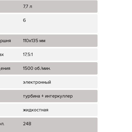
7,7 л
6
оршня
110x135 мм
ах
17,5:1
щения
1500 об./мин.
электронный
турбина + интеркуллер
жидкостная
л.
24В