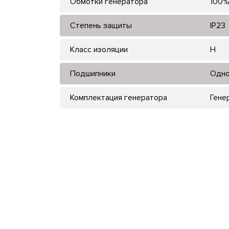
Обмотки генератора
100%
Степень защиты
IP23
Класс изоляции
H
Подшипники
Одно
Комплектация генератора
Гене