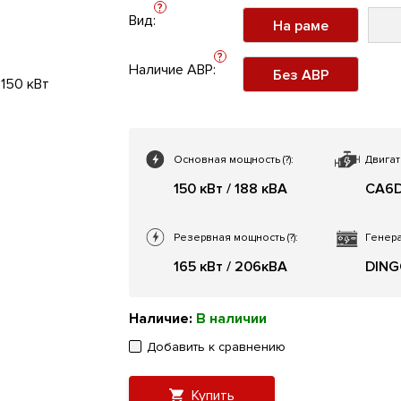
?
Вид:
На раме
?
Наличие АВР:
Без АВР
Основная мощность
(?)
:
Двигат
150 кВт / 188 кВА
CA6D
Резервная мощность
(?)
:
Генера
165 кВт / 206кВА
DING
Наличие:
В наличии
Добавить к сравнению
Купить