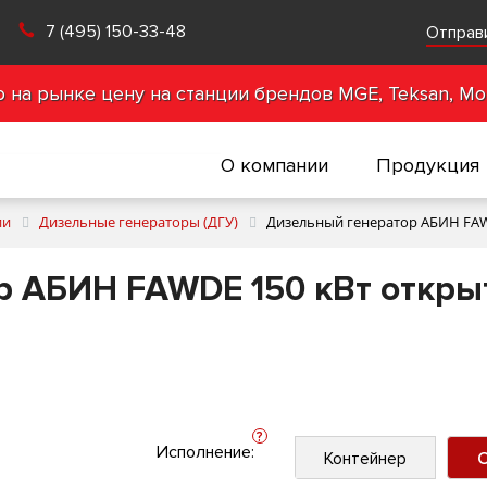
7 (495) 150-33-48
Отправ
на рынке цену на станции брендов MGE, Teksan, Mot
О компании
Продукция
ии
Дизельные генераторы (ДГУ)
Дизельный генератор АБИН FAW
р АБИН FAWDE 150 кВт откры
?
Исполнение:
Контейнер
О