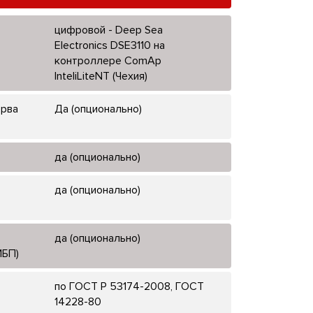
цифровой - Deep Sea
Electronics DSE3110 на
контроллере ComAp
InteliLiteNT (Чехия)
ерва
Да (опционально)
да (опционально)
да (опционально)
да (опционально)
ИБП)
по ГОСТ Р 53174-2008, ГОСТ
14228-80