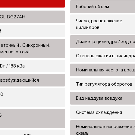
Рабочий объем
OL DG274H
Число, расположение
цилиндров
й
Диаметр цилиндра / ход п
еточный , Синхронный,
менного тока
Степень сжатия в цилиндр
Вт / 188 кВа
Номинальная частота вра
возбуждающийся
Тип регулятора оборотов
80
Вид наддува воздуха
Система охлаждения
%
Номинальное напряжение э
схемы