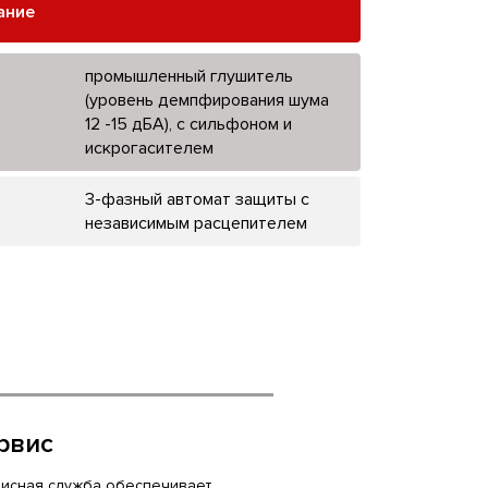
ание
промышленный глушитель
(уровень демпфирования шума
12 -15 дБА), с сильфоном и
искрогасителем
3-фазный автомат защиты с
независимым расцепителем
рвис
исная служба обеспечивает