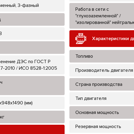
менный, 3-фазный
Работа в сети с
"глухозаземленной" /
ц
"изолированной" нейтраль
В
Характеристики д
Топливо
енение ДЭС по ГОСТ Р
7-2010 / ИСО 8528-1:2005
Производитель двигателя
ч
Страна производства
Тип двигателя
х948х1490 (мм)
Основная мощность
кг
Резервная мощность