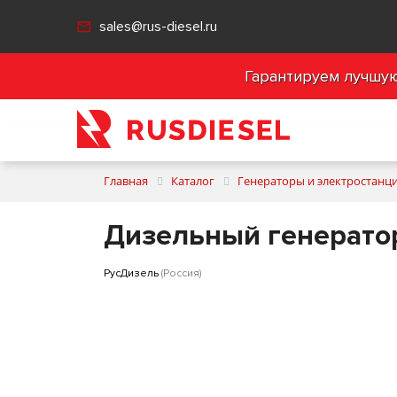
sales@rus-diesel.ru
Гарантируем лучшую 
Главная
Каталог
Генераторы и электростанц
Дизельный генерато
РусДизель
(Россия)