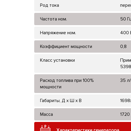
Род тока
пере
Частота ном.
50 Г
Напряжение ном.
400 
Коэффициент мощности
0,8
Класс установки
Прим
5398
Расход топлива при 100%
35 л/
мощности
Габариты, Д x Ш x В
1698
Масса
1720 
Характеристики генератора