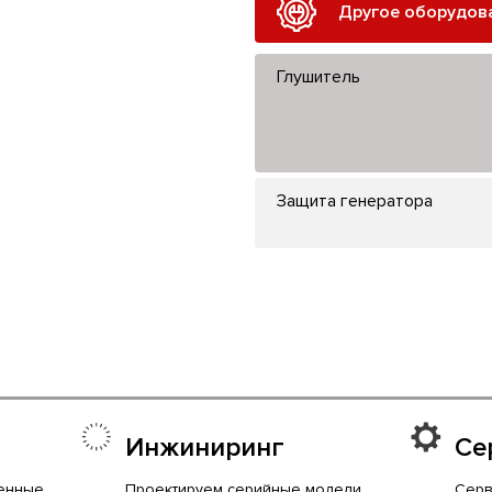
Другое оборудов
Глушитель
Защита генератора
Инжиниринг
Се
енные
Проектируем серийные модели,
Серв