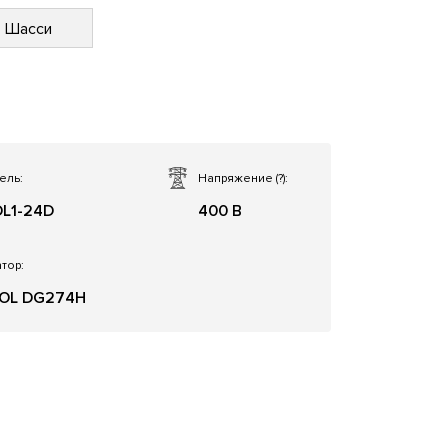
Шасси
ель:
Напряжение
(?)
:
L1-24D
400 В
тор:
OL DG274H