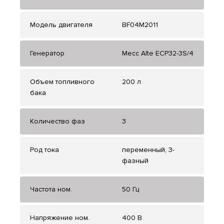
Модель двигателя
BF04M2011
Генератор
Mecc Alte ECP32-3S/4
Объем топливного
200 л
бака
Количество фаз
3
Род тока
переменный, 3-
фазный
Частота ном.
50 Гц
Напряжение ном.
400 В