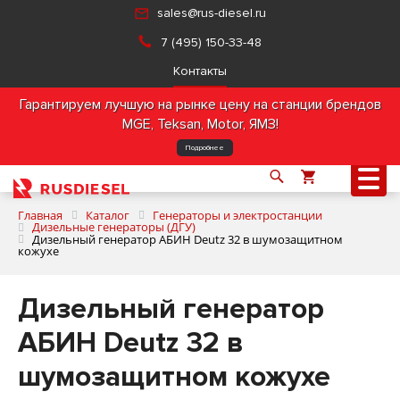
sales@rus-diesel.ru
7 (495) 150-33-48
Контакты
Гарантируем лучшую на рынке цену на станции брендов
MGE, Teksan, Motor, ЯМЗ!
Подробнее
Главная
Каталог
Генераторы и электростанции
Дизельные генераторы (ДГУ)
Дизельный генератор АБИН Deutz 32 в шумозащитном
кожухе
О компании
Дизельный генератор
Продукция
АБИН Deutz 32 в
Услуги
шумозащитном кожухе