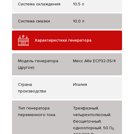
Система охлаждения
10,5 л
Система смазки
10,0 л
Характеристики генератора
Модель генератора
Mecc Alte ECP32-3S/4
(другое)
Страна
Италия
производства
Тип генератора
Трехфазный,
переменного тока
четырехполюсный,
бесщеточный,
одноопорный, 50 Гц,