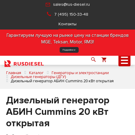
sales@rus-diesel.ru
7 (495) 150-33-48
Контакты
Гарантируем лучшую на рынке цену на станции брендов
MGE, Teksan, Motor, ЯМЗ!
Подробнее
Главная
Каталог
Генераторы и электростанции
Дизельные генераторы (ДГУ)
Дизельный генератор АБИН Cummins 20 кВт открытая
О компании
Дизельный генератор
Продукция
АБИН Cummins 20 кВт
открытая
Услуги