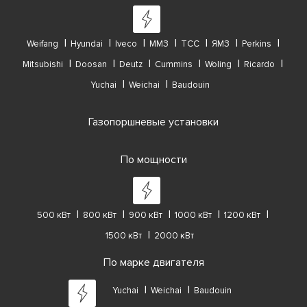
Weifang
Hyundai
Iveco
ММЗ
ТСС
ЯМЗ
Perkins
Mitsubishi
Doosan
Deutz
Cummins
Woling
Ricardo
Yuchai
Weichai
Baudouin
Газопоршневые установки
По мощности
500 кВт
800 кВт
900 кВт
1000 кВт
1200 кВт
1500 кВт
2000 кВт
По марке двигателя
Yuchai
Weichai
Baudouin