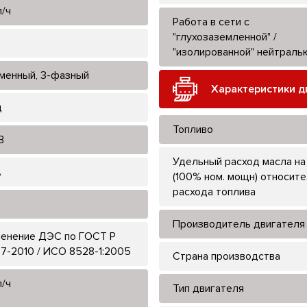
л/ч
Работа в сети с
"глухозаземленной" /
"изолированной" нейтраль
менный, 3-фазный
Характеристики д
ц
Топливо
В
Удельный расход масла на
А
(100% ном. мощн) относит
расхода топлива
Производитель двигателя
енение ДЭС по ГОСТ Р
7-2010 / ИСО 8528-1:2005
Страна производства
л/ч
Тип двигателя