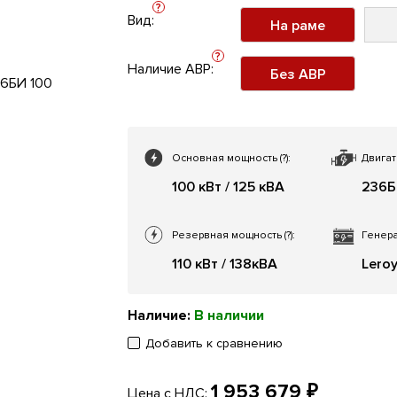
?
Вид:
На раме
?
Наличие АВР:
Без АВР
Основная мощность
(?)
:
Двигат
100 кВт / 125 кВА
236
Резервная мощность
(?)
:
Генера
110 кВт / 138кВА
Lero
Наличие:
В наличии
Добавить к сравнению
1 953 679 ₽
Цена с НДС: