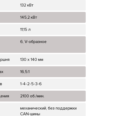
132 кВт
145,2 кВт
11,15 л
6, V-образное
оршня
130 х 140 мм
ах
16,5:1
в
1-4-2-5-3-6
щения
2100 об./мин.
механический, без поддержки
CAN-шины