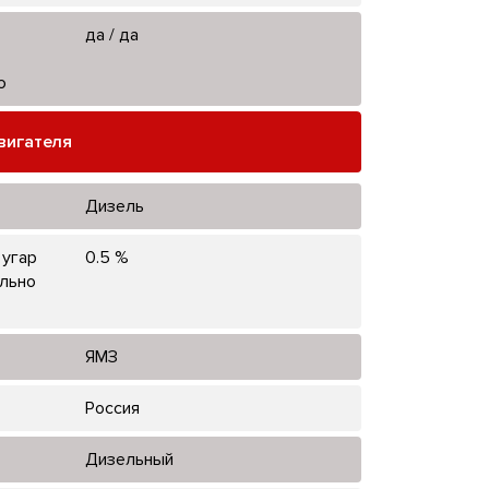
да / да
ю
вигателя
Дизель
 угар
0.5 %
ельно
ЯМЗ
Россия
Дизельный