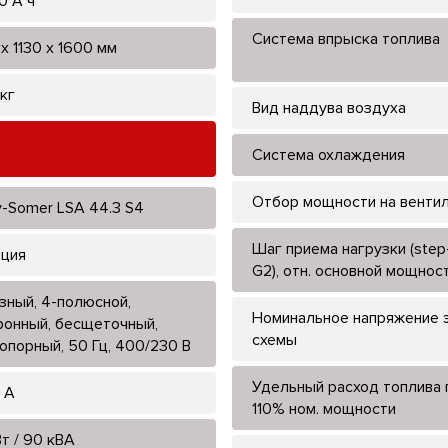
0 А*ч
Система впрыска топлива
х 1130 х 1600 мм
кг
Вид наддува воздуха
Система охлаждения
Отбор мощности на венти
y-Somer LSA 44.3 S4
Шаг приема нагрузки (step-
ция
G2), отн. основной мощнос
зный, 4-полюсной,
Номинальное напряжение э
ронный, бесщеточный,
схемы
опорный, 50 Гц, 400/230 В
Удельный расход топлива 
 А
110% ном. мощности
т / 90 кВА