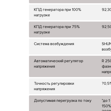
КПД генератора при 100%
92,3
нагрузке
КПД генератора при 75%
92,5
нагрузке
Система возбуждения
SHUN
возб
Автоматический регулятор
R 250
напряжения
фазн
напр
Точность регулировки
?0,5
напряжения
Допустимая перегрузка по току
"до 1
150%