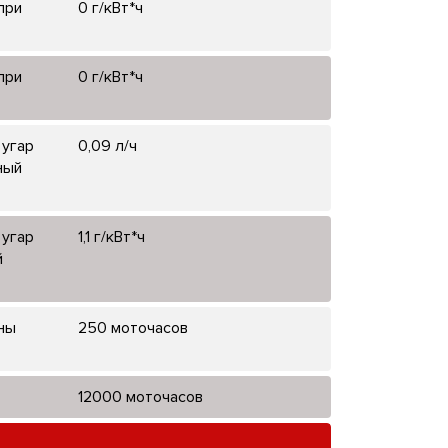
при
0 г/кВт*ч
при
0 г/кВт*ч
 угар
0,09 л/ч
ный
 угар
1,1 г/кВт*ч
й
ны
250 моточасов
12000 моточасов