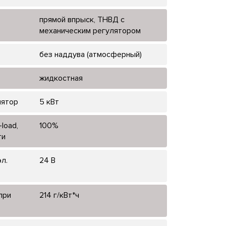
прямой впрыск, ТНВД с
механическим регулятором
без наддува (атмосферный)
жидкостная
лятор
5 кВт
load,
100%
ти
л.
24 В
при
214 г/кВт*ч