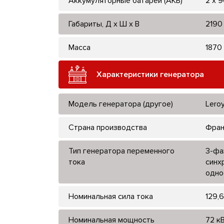
Аккумуляторные батареи (АКБ)
2 x 9
Габариты, Д x Ш x В
2190 
Масса
1870 
Характеристики генератора
Модель генератора (другое)
Lero
Страна производства
Фран
Тип генератора переменного
3-фа
тока
синх
одно
Номинальная сила тока
129,6
Номинальная мощность
72 кВ