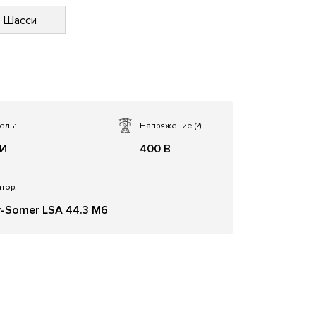
Шасси
ель:
Напряжение
(?)
:
БИ
400 В
тор:
y-Somer LSA 44.3 M6