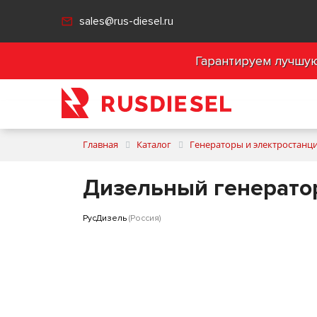
sales@rus-diesel.ru
Гарантируем лучшую 
Главная
Каталог
Генераторы и электростанц
Дизельный генерато
РусДизель
(Россия)