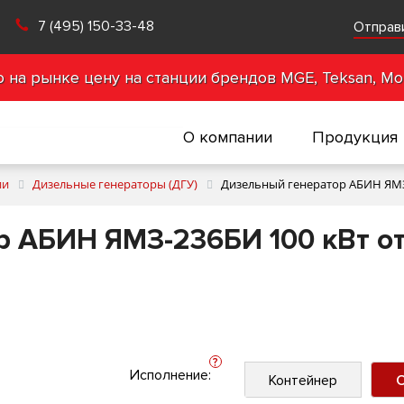
7 (495) 150-33-48
Отправ
на рынке цену на станции брендов MGE, Teksan, Mot
О компании
Продукция
ии
Дизельные генераторы (ДГУ)
Дизельный генератор АБИН ЯМЗ
р АБИН ЯМЗ-236БИ 100 кВт о
?
Исполнение:
Контейнер
О