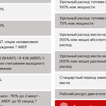
Удельный расход топлива 
100% ном. мощности
0%
Удельный расход топлива 
75% ном. мощности
0%
Удельный расход масла на
(100% ном. мощн) абсолют
T, опция: независимое
расход
уждение ? AREP
Удельный расход масла на
 (SHUNT) / R 438 (AREP), 1-
(100% ном. мощн) удельны
ое считывание выходного
расход
яжения
Стандартный период заме
%
масла
Рабочий ресурс двигателя
 часа - 110% до 2 минут -
 AREP: до 10 секунд ?