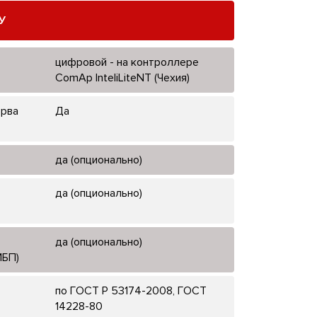
У
цифровой - на контроллере
ComAp InteliLiteNT (Чехия)
ерва
Да
да (опционально)
да (опционально)
да (опционально)
ИБП)
по ГОСТ Р 53174-2008, ГОСТ
14228-80